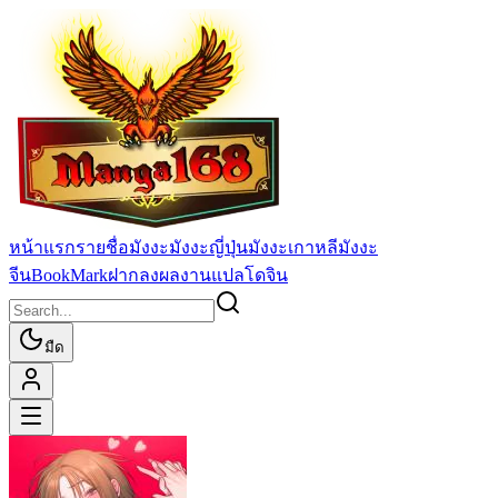
หน้าแรก
รายชื่อมังงะ
มังงะญี่ปุ่น
มังงะเกาหลี
มังงะ
จีน
BookMark
ฝากลงผลงานแปล
โดจิน
มืด