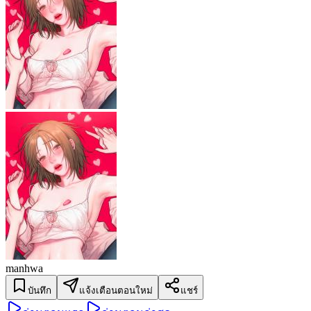
manhwa
บันทึก
แจ้งเตือนตอนใหม่
แชร์