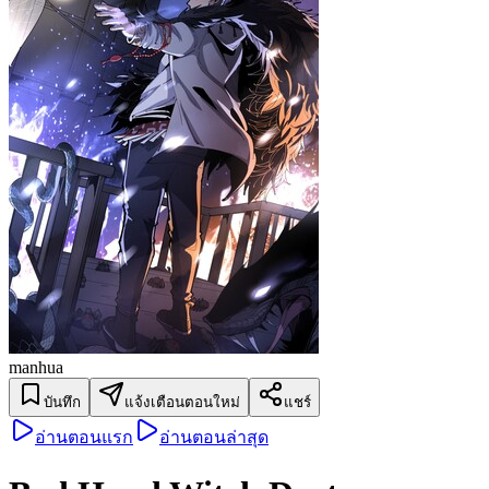
manhua
บันทึก
แจ้งเตือนตอนใหม่
แชร์
อ่านตอนแรก
อ่านตอนล่าสุด