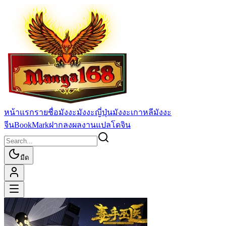
หน้าแรก
รายชื่อมังงะ
มังงะญี่ปุ่น
มังงะเกาหลี
มังงะ
จีน
BookMark
ฝากลงผลงานแปล
โดจิน
มืด