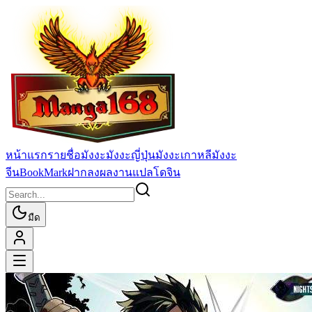
หน้าแรก
รายชื่อมังงะ
มังงะญี่ปุ่น
มังงะเกาหลี
มังงะ
จีน
BookMark
ฝากลงผลงานแปล
โดจิน
มืด