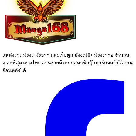
แหล่งรวมมังงะ มังฮวา และเว็บตูน มังงะ18+ มังงะวาย จำนวน
เยอะที่สุด แปลไทย อ่านง่ายมีระบบสมาชิกบุ๊กมาร์กจดจำไว้อ่าน
ย้อนหลังได้