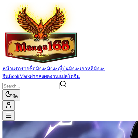
หน้าแรก
รายชื่อมังงะ
มังงะญี่ปุ่น
มังงะเกาหลี
มังงะ
จีน
BookMark
ฝากลงผลงานแปล
โดจิน
มืด