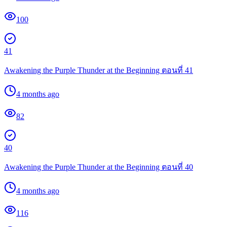
100
41
Awakening the Purple Thunder at the Beginning ตอนที่ 41
4 months ago
82
40
Awakening the Purple Thunder at the Beginning ตอนที่ 40
4 months ago
116