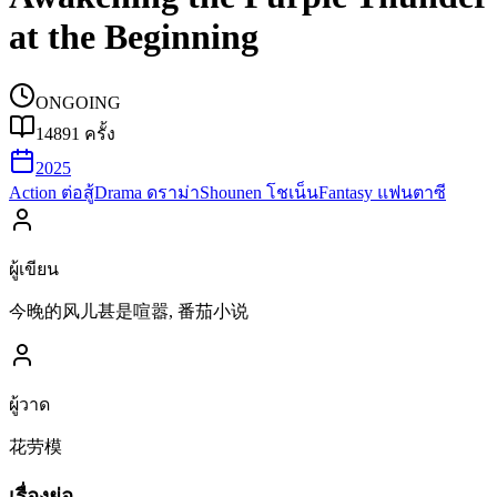
at the Beginning
ONGOING
14891
ครั้ง
2025
Action ต่อสู้
Drama ดราม่า
Shounen โชเน็น
Fantasy แฟนตาซี
ผู้เขียน
今晚的风儿甚是喧嚣, 番茄小说
ผู้วาด
花劳模
เรื่องย่อ