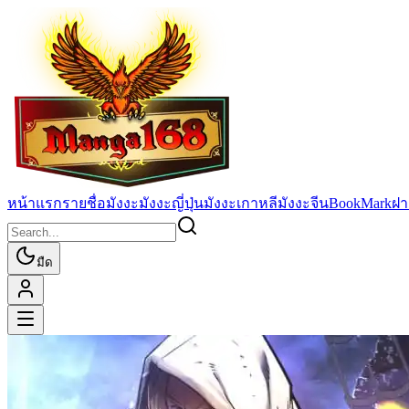
หน้าแรก
รายชื่อมังงะ
มังงะญี่ปุ่น
มังงะเกาหลี
มังงะจีน
BookMark
ฝา
มืด