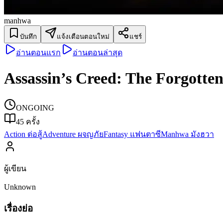
manhwa
บันทึก
แจ้งเตือนตอนใหม่
แชร์
อ่านตอนแรก
อ่านตอนล่าสุด
Assassin’s Creed: The Forgotte
ONGOING
45
ครั้ง
Action ต่อสู้
Adventure ผจญภัย
Fantasy แฟนตาซี
Manhwa มังฮวา
ผู้เขียน
Unknown
เรื่องย่อ