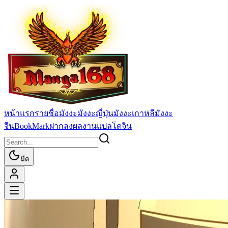
หน้าแรก
รายชื่อมังงะ
มังงะญี่ปุ่น
มังงะเกาหลี
มังงะ
จีน
BookMark
ฝากลงผลงานแปล
โดจิน
มืด