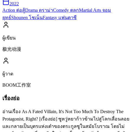
2022
Action ต่อสู้
Drama ดราม่า
Comedy ตลก
Martial Arts จอม
ยุทธ์
Shounen โชเน็น
Fantasy แฟนตาซี
ผู้เขียน
极光动漫
ผู้วาด
BOOM工作室
เรื่องย่อ
อ่านเรื่อง As A Fated Villain, It's Not Too Much To Destroy The
Protagonist, Right? [เรื่องย่อ] ซูหวู่หยาก้าวข้ามไปสู่โลกเลื่อนลอย
และกลายเป็นบุตรแห่งเต๋าของตระกูลซูในสมัยโบราณ โดยไม่