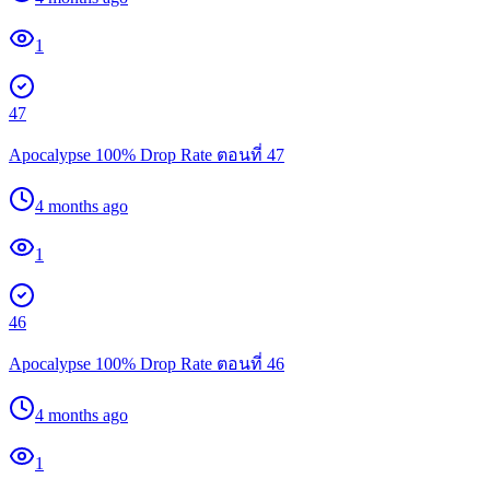
1
47
Apocalypse 100% Drop Rate ตอนที่ 47
4 months ago
1
46
Apocalypse 100% Drop Rate ตอนที่ 46
4 months ago
1