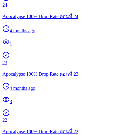
24
Apocalypse 100% Drop Rate ตอนที่ 24
4 months ago
1
23
Apocalypse 100% Drop Rate ตอนที่ 23
4 months ago
3
22
Apocalypse 100% Drop Rate ตอนที่ 22