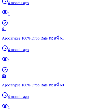
4 months ago
1
61
Apocalypse 100% Drop Rate ตอนที่ 61
4 months ago
1
60
Apocalypse 100% Drop Rate ตอนที่ 60
4 months ago
1