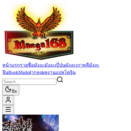
หน้าแรก
รายชื่อมังงะ
มังงะญี่ปุ่น
มังงะเกาหลี
มังงะ
จีน
BookMark
ฝากลงผลงานแปล
โดจิน
มืด