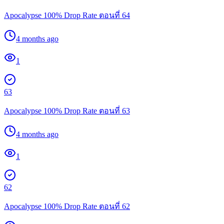
Apocalypse 100% Drop Rate ตอนที่ 64
4 months ago
1
63
Apocalypse 100% Drop Rate ตอนที่ 63
4 months ago
1
62
Apocalypse 100% Drop Rate ตอนที่ 62