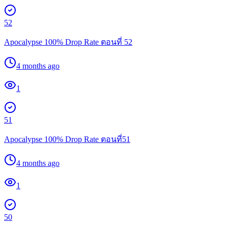
52
Apocalypse 100% Drop Rate ตอนที่ 52
4 months ago
1
51
Apocalypse 100% Drop Rate ตอนที่51
4 months ago
1
50