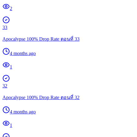
2
33
Apocalypse 100% Drop Rate ตอนที่ 33
4 months ago
1
32
Apocalypse 100% Drop Rate ตอนที่ 32
4 months ago
1