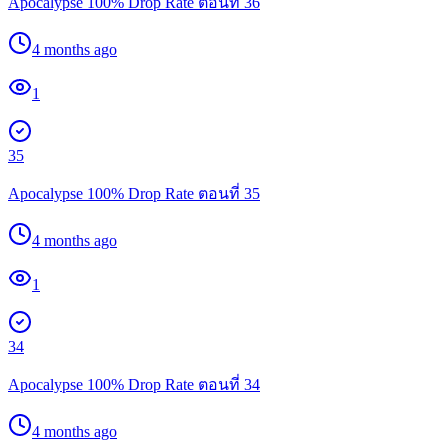
Apocalypse 100% Drop Rate ตอนที่ 36
4 months ago
1
35
Apocalypse 100% Drop Rate ตอนที่ 35
4 months ago
1
34
Apocalypse 100% Drop Rate ตอนที่ 34
4 months ago