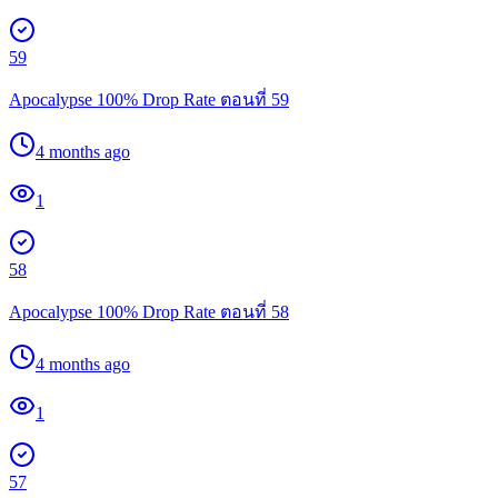
59
Apocalypse 100% Drop Rate ตอนที่ 59
4 months ago
1
58
Apocalypse 100% Drop Rate ตอนที่ 58
4 months ago
1
57