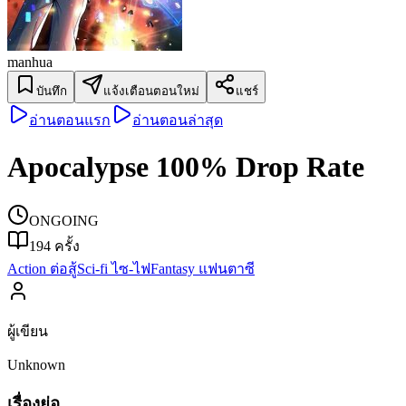
manhua
บันทึก
แจ้งเตือนตอนใหม่
แชร์
อ่านตอนแรก
อ่านตอนล่าสุด
Apocalypse 100% Drop Rate
ONGOING
194
ครั้ง
Action ต่อสู้
Sci-fi ไซ-ไฟ
Fantasy แฟนตาซี
ผู้เขียน
Unknown
เรื่องย่อ