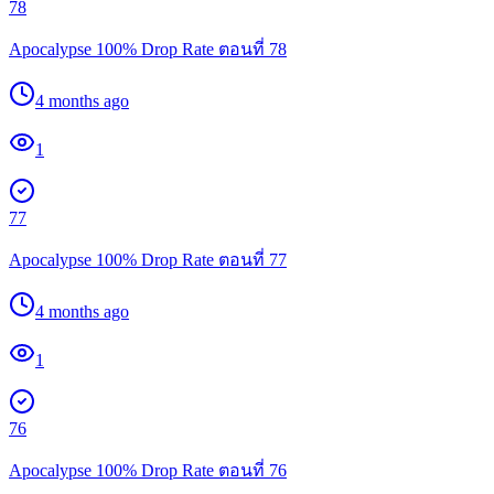
78
Apocalypse 100% Drop Rate ตอนที่ 78
4 months ago
1
77
Apocalypse 100% Drop Rate ตอนที่ 77
4 months ago
1
76
Apocalypse 100% Drop Rate ตอนที่ 76