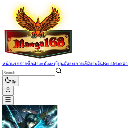
หน้าแรก
รายชื่อมังงะ
มังงะญี่ปุ่น
มังงะเกาหลี
มังงะจีน
BookMark
ฝา
มืด