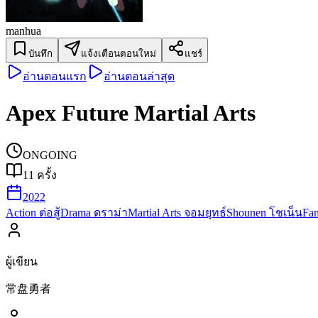
manhua
บันทึก
แจ้งเตือนตอนใหม่
แชร์
อ่านตอนแรก
อ่านตอนล่าสุด
Apex Future Martial Arts
ONGOING
11
ครั้ง
2022
Action ต่อสู้
Drama ดราม่า
Martial Arts จอมยุทธ์
Shounen โชเน็น
Fa
ผู้เขียน
常盘勇者