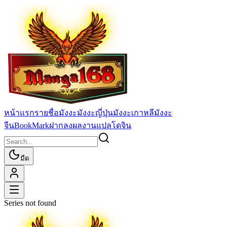
หน้าแรก
รายชื่อมังงะ
มังงะญี่ปุ่น
มังงะเกาหลี
มังงะ
จีน
BookMark
ฝากลงผลงานแปล
โดจิน
มืด
Series not found