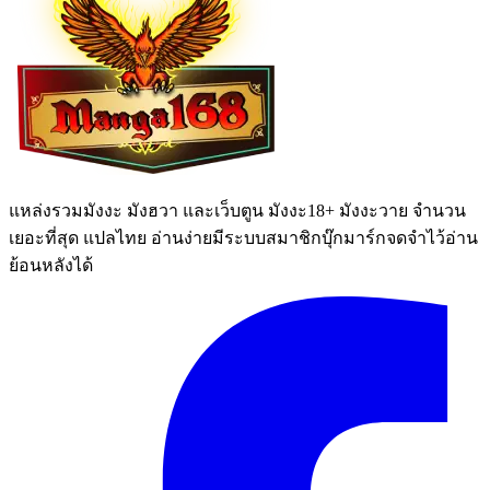
แหล่งรวมมังงะ มังฮวา และเว็บตูน มังงะ18+ มังงะวาย จำนวน
เยอะที่สุด แปลไทย อ่านง่ายมีระบบสมาชิกบุ๊กมาร์กจดจำไว้อ่าน
ย้อนหลังได้