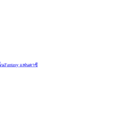
็น
Fantasy แฟนตาซี