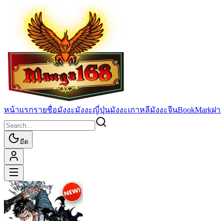
หน้าแรก
รายชื่อมังงะ
มังงะญี่ปุ่น
มังงะเกาหลี
มังงะจีน
BookMark
ฝา
มืด