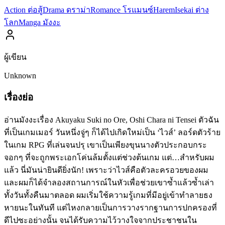
Action ต่อสู้
Drama ดราม่า
Romance โรแมนซ์
Harem
Isekai ต่าง
โลก
Manga มังงะ
ผู้เขียน
Unknown
เรื่องย่อ
อ่านมังงะเรื่อง Akuyaku Suki no Ore, Oshi Chara ni Tensei ตัวฉัน
ที่เป็นเกมเมอร์ วันหนึ่งจู่ๆ ก็ได้ไปเกิดใหม่เป็น ‘ไวส์’ ลอร์ดตัวร้าย
ในเกม RPG ที่เล่นจนปรุ เขาเป็นเพียงขุนนางตัวประกอบกระ
จอกๆ ที่จะถูกพระเอกโค่นล้มตั้งแต่ช่วงต้นเกม แต่…สำหรับผม
แล้ว นี่มันน่ายินดียิ่งนัก! เพราะว่าไวส์คือตัวละครอวยของผม
และผมก็ได้จำลองสถานการณ์ในหัวเพื่อช่วยเขาซ้ำแล้วซ้ำเล่า
ทั้งวันทั้งคืนมาตลอด ผมเริ่มใช้ความรู้เกมที่มีอยู่เข้าทำลายธง
หายนะในทันที แต่ไหงกลายเป็นการวางรากฐานการปกครองที่
ดีไปซะอย่างนั้น จนได้รับความไว้วางใจจากประชาชนใน