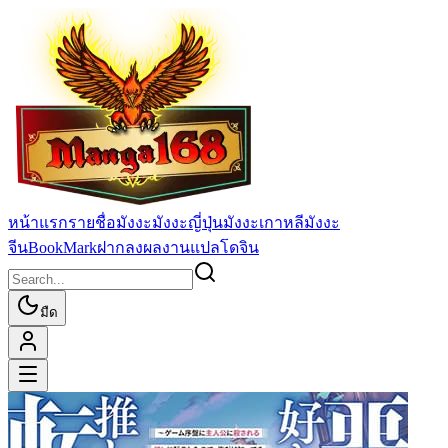
หน้าแรก
รายชื่อมังงะ
มังงะญี่ปุ่น
มังงะเกาหลี
มังงะ
จีน
BookMark
ฝากลงผลงานแปล
โดจิน
มืด