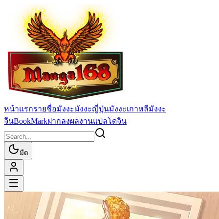
หน้าแรก
รายชื่อมังงะ
มังงะญี่ปุ่น
มังงะเกาหลี
มังงะ
จีน
BookMark
ฝากลงผลงานแปล
โดจิน
มืด