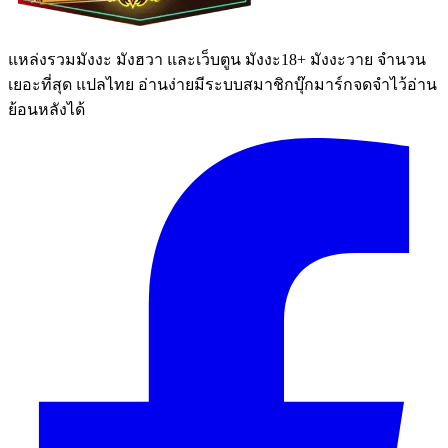
แหล่งรวมมังงะ มังฮวา และเว็บตูน มังงะ18+ มังงะวาย จำนวน
เยอะที่สุด แปลไทย อ่านง่ายมีระบบสมาชิกบุ๊กมาร์กจดจำไว้อ่าน
ย้อนหลังได้