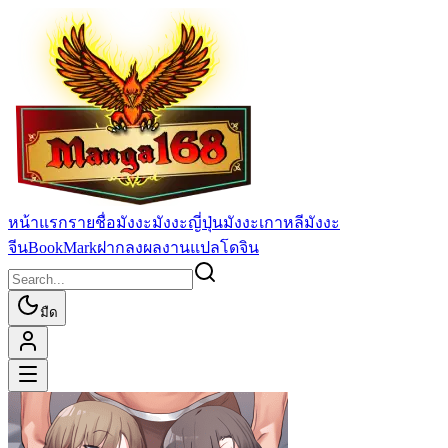
หน้าแรก
รายชื่อมังงะ
มังงะญี่ปุ่น
มังงะเกาหลี
มังงะ
จีน
BookMark
ฝากลงผลงานแปล
โดจิน
มืด