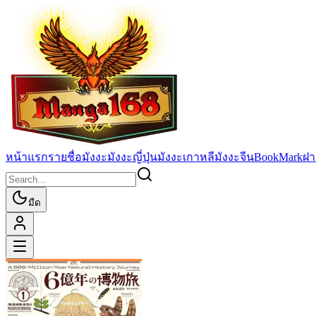
หน้าแรก
รายชื่อมังงะ
มังงะญี่ปุ่น
มังงะเกาหลี
มังงะจีน
BookMark
ฝา
มืด