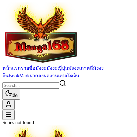
หน้าแรก
รายชื่อมังงะ
มังงะญี่ปุ่น
มังงะเกาหลี
มังงะ
จีน
BookMark
ฝากลงผลงานแปล
โดจิน
มืด
Series not found