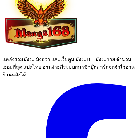
แหล่งรวมมังงะ มังฮวา และเว็บตูน มังงะ18+ มังงะวาย จำนวน
เยอะที่สุด แปลไทย อ่านง่ายมีระบบสมาชิกบุ๊กมาร์กจดจำไว้อ่าน
ย้อนหลังได้