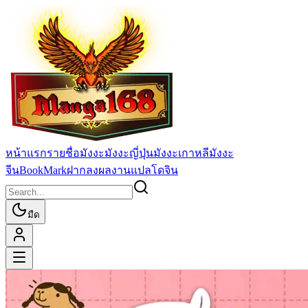
หน้าแรก
รายชื่อมังงะ
มังงะญี่ปุ่น
มังงะเกาหลี
มังงะ
จีน
BookMark
ฝากลงผลงานแปล
โดจิน
มืด