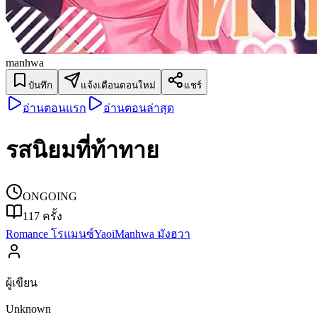
manhwa
บันทึก
แจ้งเตือนตอนใหม่
แชร์
อ่านตอนแรก
อ่านตอนล่าสุด
รสนิยมที่ท้าทาย
ONGOING
117
ครั้ง
Romance โรแมนซ์
Yaoi
Manhwa มังฮวา
ผู้เขียน
Unknown