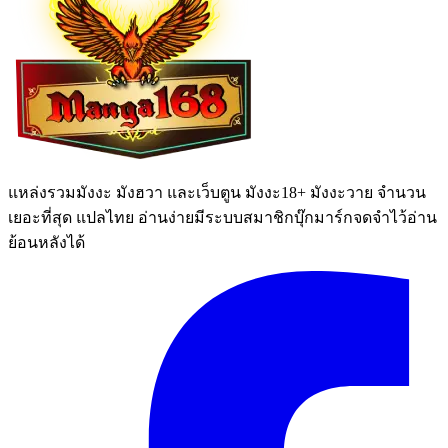
แหล่งรวมมังงะ มังฮวา และเว็บตูน มังงะ18+ มังงะวาย จำนวน
เยอะที่สุด แปลไทย อ่านง่ายมีระบบสมาชิกบุ๊กมาร์กจดจำไว้อ่าน
ย้อนหลังได้