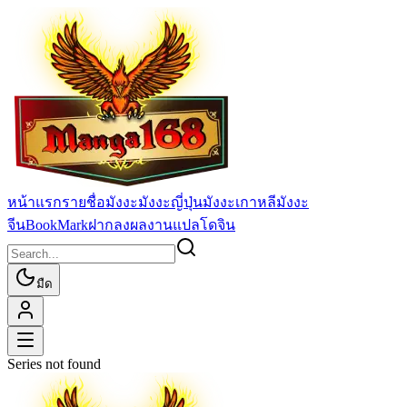
หน้าแรก
รายชื่อมังงะ
มังงะญี่ปุ่น
มังงะเกาหลี
มังงะ
จีน
BookMark
ฝากลงผลงานแปล
โดจิน
มืด
Series not found