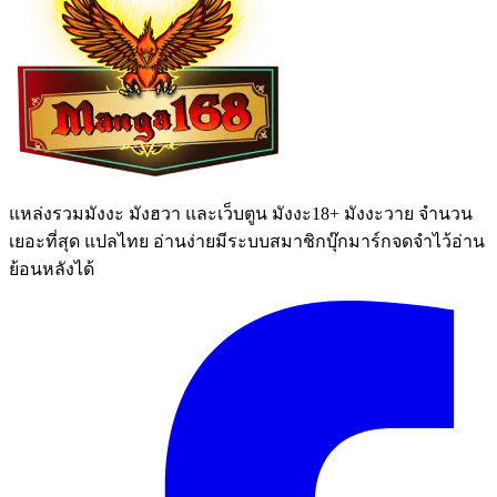
แหล่งรวมมังงะ มังฮวา และเว็บตูน มังงะ18+ มังงะวาย จำนวน
เยอะที่สุด แปลไทย อ่านง่ายมีระบบสมาชิกบุ๊กมาร์กจดจำไว้อ่าน
ย้อนหลังได้