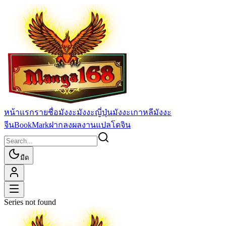
หน้าแรก
รายชื่อมังงะ
มังงะญี่ปุ่น
มังงะเกาหลี
มังงะ
จีน
BookMark
ฝากลงผลงานแปล
โดจิน
มืด
Series not found