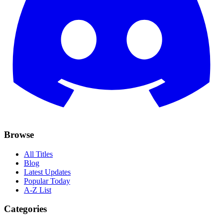
Browse
All Titles
Blog
Latest Updates
Popular Today
A-Z List
Categories