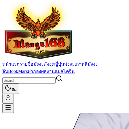
หน้าแรก
รายชื่อมังงะ
มังงะญี่ปุ่น
มังงะเกาหลี
มังงะ
จีน
BookMark
ฝากลงผลงานแปล
โดจิน
มืด