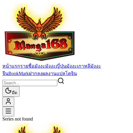
หน้าแรก
รายชื่อมังงะ
มังงะญี่ปุ่น
มังงะเกาหลี
มังงะ
จีน
BookMark
ฝากลงผลงานแปล
โดจิน
มืด
Series not found