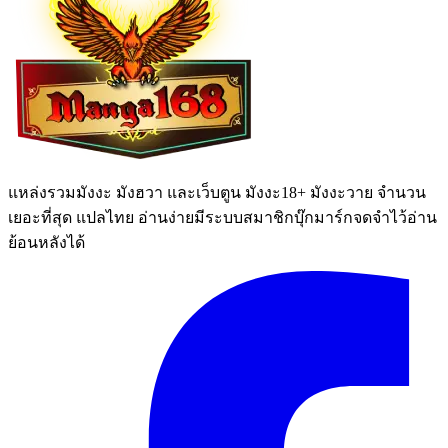
แหล่งรวมมังงะ มังฮวา และเว็บตูน มังงะ18+ มังงะวาย จำนวน
เยอะที่สุด แปลไทย อ่านง่ายมีระบบสมาชิกบุ๊กมาร์กจดจำไว้อ่าน
ย้อนหลังได้