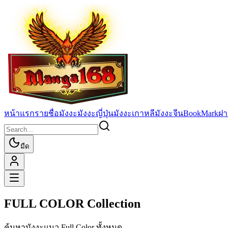
หน้าแรก
รายชื่อมังงะ
มังงะญี่ปุ่น
มังงะเกาหลี
มังงะจีน
BookMark
ฝา
มืด
FULL COLOR Collection
ค้นหามังงะแนว Full Color ทั้งหมด