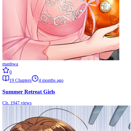
manhwa
0
19
Chapters
4 months ago
Summer Retreat Girls
Ch.
19
47
views