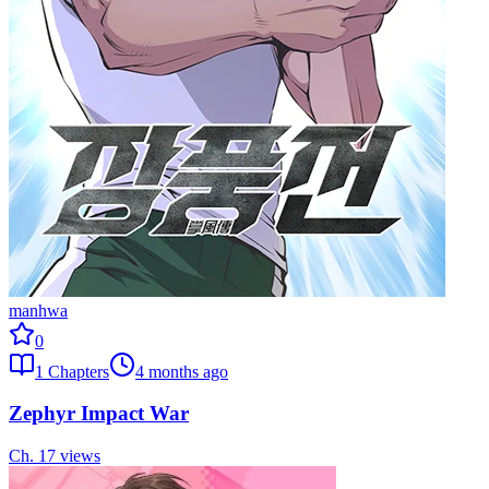
manhwa
0
1
Chapters
4 months ago
Zephyr Impact War
Ch.
1
7
views