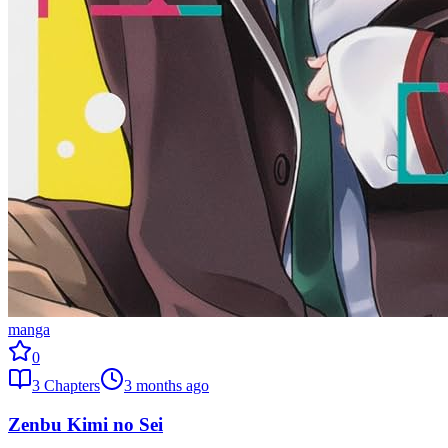
manga
0
3
Chapters
3 months ago
Zenbu Kimi no Sei