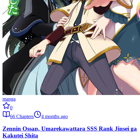
manga
0
66
Chapters
4 months ago
Zennin Ossan, Umarekawattara SSS Rank Jinsei ga
Kakutei Shita