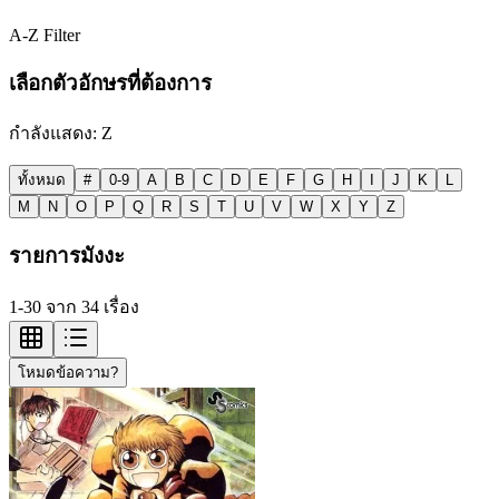
A-Z Filter
เลือกตัวอักษรที่ต้องการ
กำลังแสดง:
Z
ทั้งหมด
#
0-9
A
B
C
D
E
F
G
H
I
J
K
L
M
N
O
P
Q
R
S
T
U
V
W
X
Y
Z
รายการมังงะ
1-30 จาก 34 เรื่อง
โหมดข้อความ?