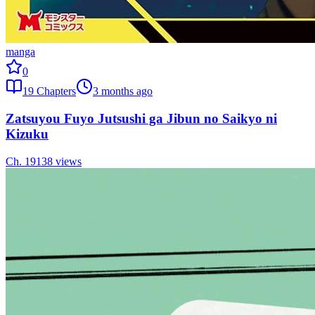
manga
0
19
Chapters
3 months ago
Zatsuyou Fuyo Jutsushi ga Jibun no Saikyo ni
Kizuku
Ch.
19
138
views