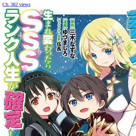
Ch.
3
82
views