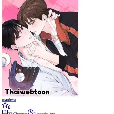
manhwa
0
32
Chapters
3 months ago