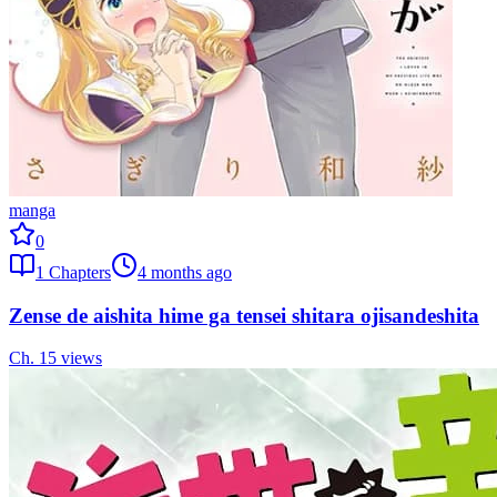
manga
0
1
Chapters
4 months ago
Zense de aishita hime ga tensei shitara ojisandeshita
Ch.
1
5
views