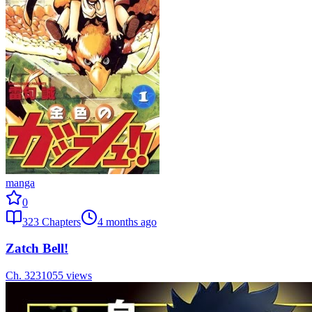
manga
0
323
Chapters
4 months ago
Zatch Bell!
Ch.
323
1055
views