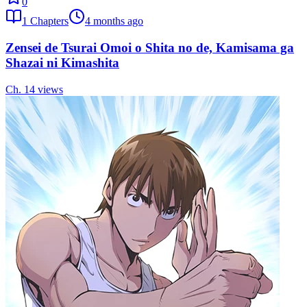
0
1
Chapters
4 months ago
Zensei de Tsurai Omoi o Shita no de, Kamisama ga
Shazai ni Kimashita
Ch.
1
4
views