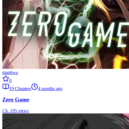
manhwa
0
19
Chapters
4 months ago
Zero Game
Ch.
19
5
views