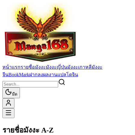
หน้าแรก
รายชื่อมังงะ
มังงะญี่ปุ่น
มังงะเกาหลี
มังงะ
จีน
BookMark
ฝากลงผลงานแปล
โดจิน
มืด
รายชื่อมังงะ A-Z