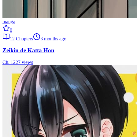
manga
0
12
Chapters
3 months ago
Zeikin de Katta Hon
Ch.
12
27
views