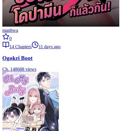
manhwa
0
14
Chapters
11 days ago
Ogokri Boot
Ch.
14
8688
views