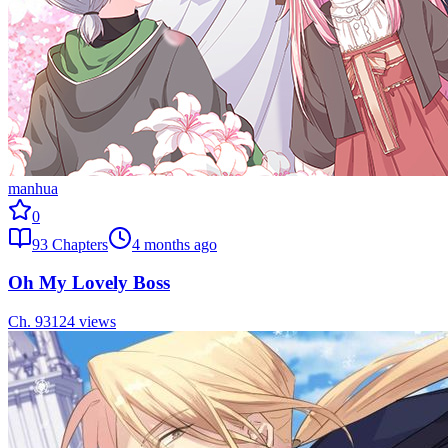
manhua
0
93
Chapters
4 months ago
Oh My Lovely Boss
Ch.
93
124
views