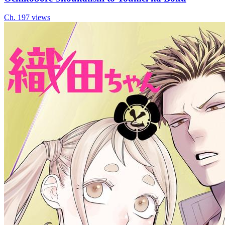
Ch.
19
7
views