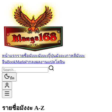
หน้าแรก
รายชื่อมังงะ
มังงะญี่ปุ่น
มังงะเกาหลี
มังงะ
จีน
BookMark
ฝากลงผลงานแปล
โดจิน
มืด
รายชื่อมังงะ A-Z