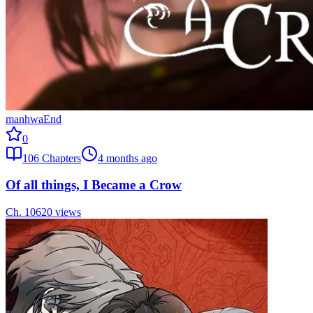
manhwa
End
0
106
Chapters
4 months ago
Of all things, I Became a Crow
Ch.
106
20
views