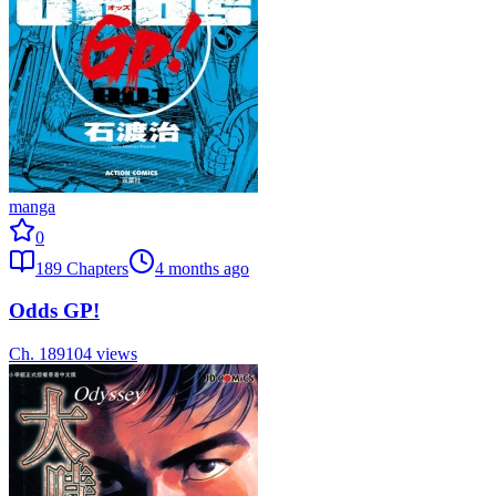
manga
0
189
Chapters
4 months ago
Odds GP!
Ch.
189
104
views