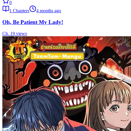
0
1
Chapters
4 months ago
Oh, Be Patient My Lady!
Ch.
1
9
views