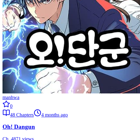
manhwa
0
48
Chapters
4 months ago
Oh! Dangun
Ch.
48
71
views