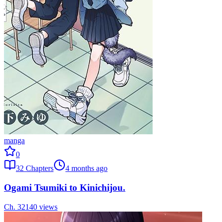
manga
0
32
Chapters
4 months ago
Ogami Tsumiki to Kinichijou.
Ch.
32
140
views