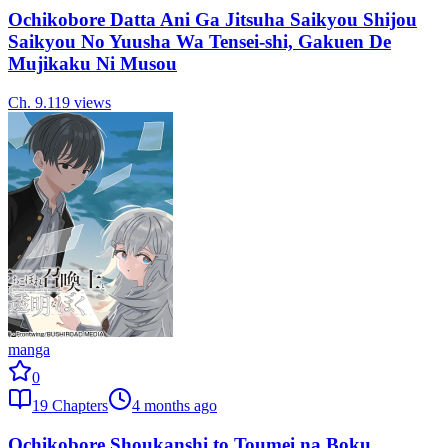
Ochikobore Datta Ani Ga Jitsuha Saikyou Shijou
Saikyou No Yuusha Wa Tensei-shi, Gakuen De
Mujikaku Ni Musou
Ch.
9.1
19
views
manga
0
19
Chapters
4 months ago
Ochikobore Shoukanshi to Toumei na Boku