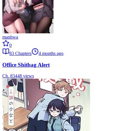
manhwa
0
83
Chapters
4 months ago
Office Shitbag Alert
Ch.
83
448
views