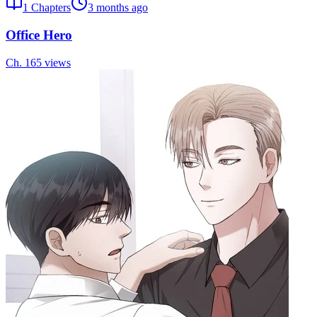
1
Chapters
3 months ago
Office Hero
Ch.
1
65
views