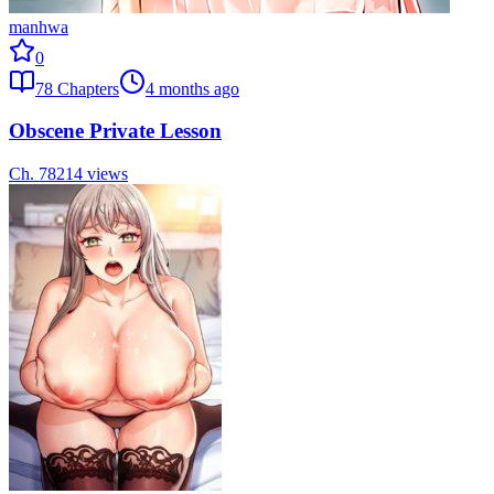
manhwa
0
78
Chapters
4 months ago
Obscene Private Lesson
Ch.
78
214
views