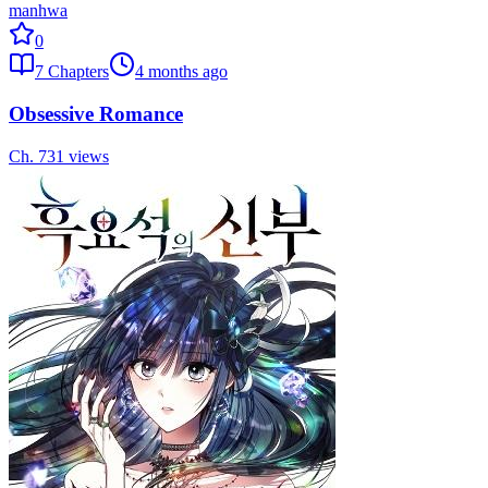
manhwa
0
7
Chapters
4 months ago
Obsessive Romance
Ch.
7
31
views