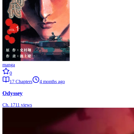
manga
0
17
Chapters
4 months ago
Odyssey
Ch.
17
11
views