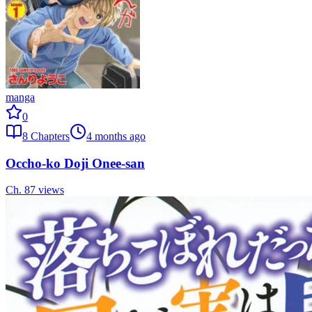
manga
0
8
Chapters
4 months ago
Occho-ko Doji Onee-san
Ch.
8
7
views