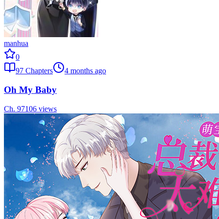
manhua
0
97
Chapters
4 months ago
Oh My Baby
Ch.
97
106
views