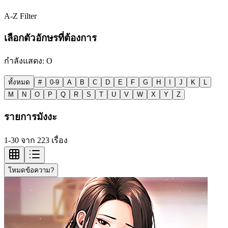
A-Z Filter
เลือกตัวอักษรที่ต้องการ
กำลังแสดง:
O
ทั้งหมด
#
0-9
A
B
C
D
E
F
G
H
I
J
K
L
M
N
O
P
Q
R
S
T
U
V
W
X
Y
Z
รายการมังงะ
1-30 จาก 223 เรื่อง
โหมดข้อความ?