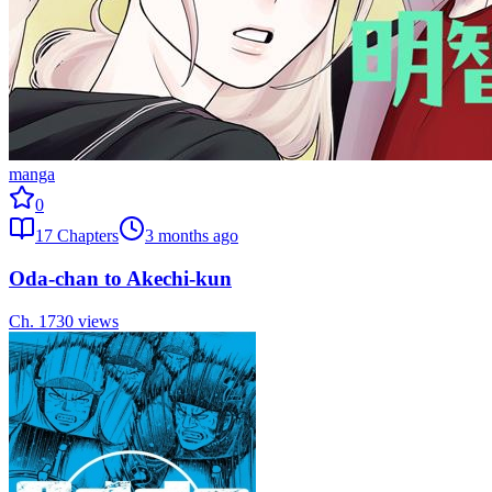
manga
0
17
Chapters
3 months ago
Oda-chan to Akechi-kun
Ch.
17
30
views