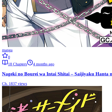
manga
0
18
Chapters
4 months ago
Nageki no Bourei wa Intai Shitai – Saijiyaku Hanta n
Ch.
18
37
views