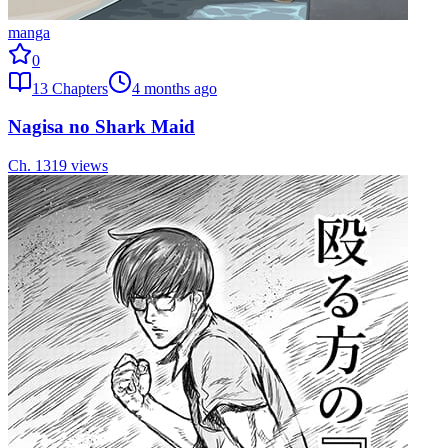
manga
0
13
Chapters
4 months ago
Nagisa no Shark Maid
Ch.
13
19
views