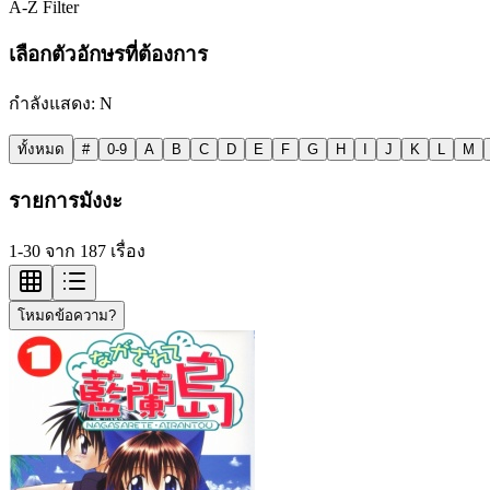
A-Z Filter
เลือกตัวอักษรที่ต้องการ
กำลังแสดง:
N
ทั้งหมด
#
0-9
A
B
C
D
E
F
G
H
I
J
K
L
M
รายการมังงะ
1-30 จาก 187 เรื่อง
โหมดข้อความ?