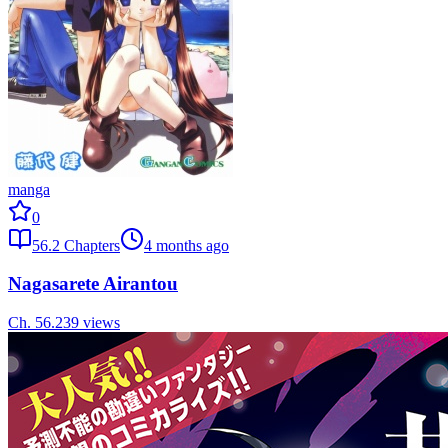
manga
0
56.2
Chapters
4 months ago
Nagasarete Airantou
Ch.
56.2
39
views