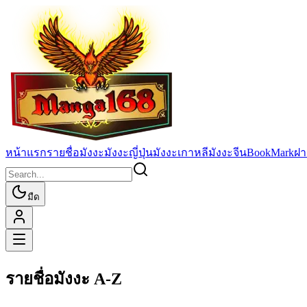
หน้าแรก
รายชื่อมังงะ
มังงะญี่ปุ่น
มังงะเกาหลี
มังงะจีน
BookMark
ฝา
มืด
รายชื่อมังงะ A-Z